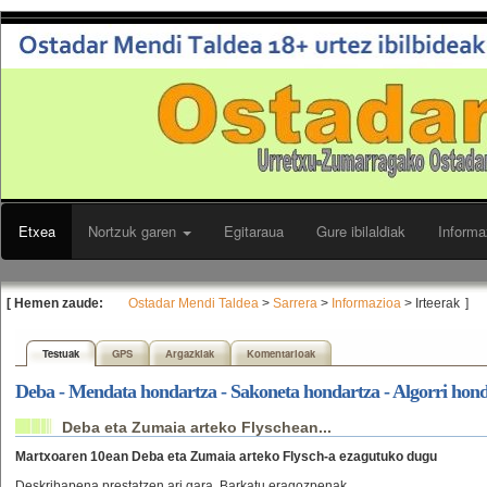
Etxea
Nortzuk garen
Egitaraua
Gure ibilaldiak
Informa
[ Hemen zaude:
Ostadar Mendi Taldea
>
Sarrera
>
Informazioa
> Irteerak
]
Testuak
GPS
Argazkiak
Komentarioak
Deba - Mendata hondartza - Sakoneta hondartza - Algorri hon
Deba eta Zumaia arteko Flyschean...
Martxoaren 10ean Deba eta Zumaia arteko Flysch-a ezagutuko dugu
Deskribapena prestatzen ari gara. Barkatu eragozpenak.