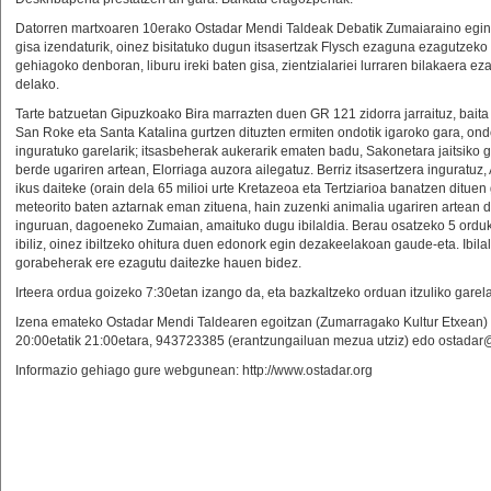
Datorren martxoaren 10erako Ostadar Mendi Taldeak Debatik Zumaiaraino eging
gisa izendaturik, oinez bisitatuko dugun itsasertzak Flysch ezaguna ezagutzeko
gehiagoko denboran, liburu ireki baten gisa, zientzialariei lurraren bilakaera
delako.
Tarte batzuetan Gipuzkoako Bira marrazten duen GR 121 zidorra jarraituz, bait
San Roke eta Santa Katalina gurtzen dituzten ermiten ondotik igaroko gara, on
inguratuko garelarik; itsasbeherak aukerarik ematen badu, Sakonetara jaitsiko g
berde ugariren artean, Elorriaga auzora ailegatuz. Berriz itsasertzera inguratuz
ikus daiteke (orain dela 65 milioi urte Kretazeoa eta Tertziarioa banatzen dituen
meteorito baten aztarnak eman zituena, hain zuzenki animalia ugariren artean 
inguruan, dagoeneko Zumaian, amaituko dugu ibilaldia. Berau osatzeko 5 orduko
ibiliz, oinez ibiltzeko ohitura duen edonork egin dezakeelakoan gaude-eta. Ibil
gorabeherak ere ezagutu daitezke hauen bidez.
Irteera ordua goizeko 7:30etan izango da, eta bazkaltzeko orduan itzuliko gare
Izena emateko Ostadar Mendi Taldearen egoitzan (Zumarragako Kultur Etxean) e
20:00etatik 21:00etara, 943723385 (erantzungailuan mezua utziz) edo ostadar@
Informazio gehiago gure webgunean: http://www.ostadar.org