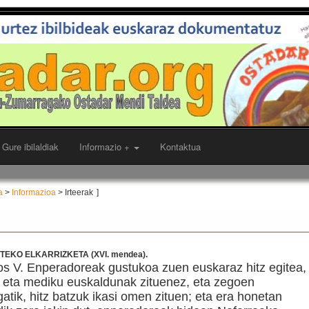
Gure ibilaldiak
Informazio +
Kontaktua
a
>
Informazioa
> Irteerak
]
EKO ELKARRIZKETA (XVI. mendea).
s V. Enperadoreak gustukoa zuen euskaraz hitz egitea,
au eta mediku euskaldunak zituenez, eta zegoen
gatik, hitz batzuk ikasi omen zituen; eta era honetan