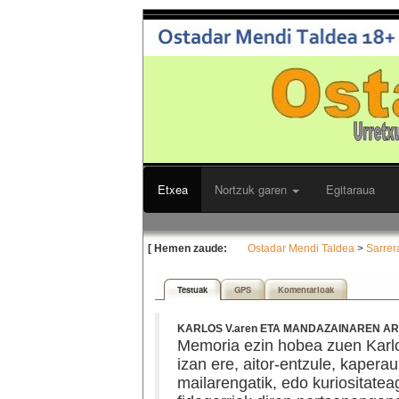
Etxea
Nortzuk garen
Egitaraua
[ Hemen zaude:
Ostadar Mendi Taldea
>
Sarrer
Testuak
GPS
Komentarioak
KARLOS V.aren ETA MANDAZAINAREN ART
Memoria ezin hobea zuen Karlo
izan ere, aitor-entzule, kaper
mailarengatik, edo kuriositatea