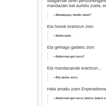
fidagarriak diren pertsonengan
mandazain bat aurkitu zuela, e
—Mandazaya, nondic zatoz?
Eta honek erantzun zion:
—Nafarroatic.
Eta gehiago galdetu zion:
—Nafarroan gari asco?
Eta mandazainak erantzun...
—Bai, jauna, asco.
Hala amaitu zuen Enperadorea
—Nafarroan gari asco; batere, batere e