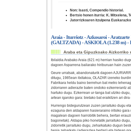
Non: Isasti, Compendio historial.
Bertsio honen iturria: K. Mitxelena, 
Jatorrizkoaren itzulpena Euskarazko 
Araia - Iturriotz - Azkosaroi - Aratzart
(GALTZADA) - ASKIOLA (1.238 m) - Pe
Araba eta Gipuzkoako Aizkorriko
Ibilaldia Arabako Araia (621 m) herrian hasiko du
dagoen Asparrena bailarako hiriburuan hain zuze
Geure urratsak, abandonaturik dagoen AJURIAR
ditugu, 1985ean itxitakoa, OLAZAR izeneko burdin
Fabrikara heldu baino berrehun bat metro lehenago
zidorraren adierazle baten ondoko ezkerrerantz ab
hartuko dugu. Ezkerrean ur-tanga bat utziko dugu,
artean igaroko gara: bietako bat eraikitzen ari dir
Hurrengo bidegurutzean zuzen jarraituko dug
ezaguna den aldaparen hasieraraino iritsiko gara 
magalean dagoen harrobitik behera, bertan erauzita
bagonetak). Aldapa piko honetatik jarraituko dugu, 
zidorretik jarraituko dugu, zeharkatuko dugun beste 
hesia zeharkatu (adierazlea bertan) eta bidean gor