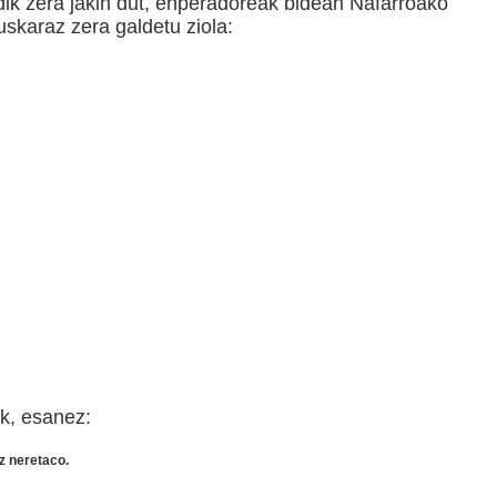
dik zera jakin dut, enperadoreak bidean Nafarroako
uskaraz zera galdetu ziola:
k, esanez:
z neretaco.