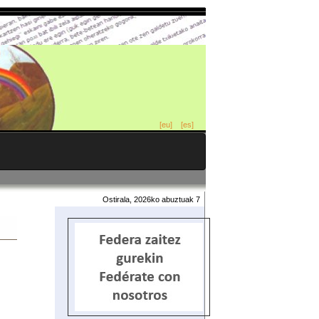
[eu]
[es]
Ostirala, 2026ko abuztuak 7