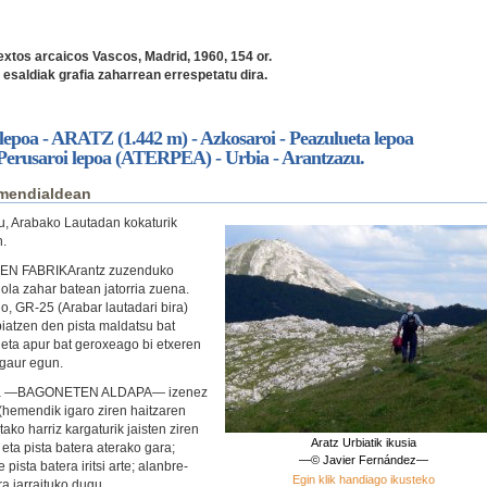
Textos arcaicos Vascos, Madrid, 1960, 154 or.
esaldiak grafia zaharrean errespetatu dira.
e lepoa - ARATZ (1.442 m) - Azkosaroi - Peazulueta lepoa
rusaroi lepoa (ATERPEA) - Urbia - Arantzazu.
 mendialdean
gu, Arabako Lautadan kokaturik
n.
REN FABRIKArantz zuzenduko
ola zahar batean jatorria zuena.
, GR-25 (Arabar lautadari bira)
iatzen den pista maldatsu bat
 eta apur bat geroxeago bi etxeren
a gaur egun.
u eta —BAGONETEN ALDAPA— izenez
(hemendik igaro ziren haitzaren
ko harriz kargaturik jaisten ziren
Aratz Urbiatik ikusia
eta pista batera aterako gara;
—© Javier Fernández—
pista batera iritsi arte; alanbre-
Egin klik handiago ikusteko
a jarraituko dugu.