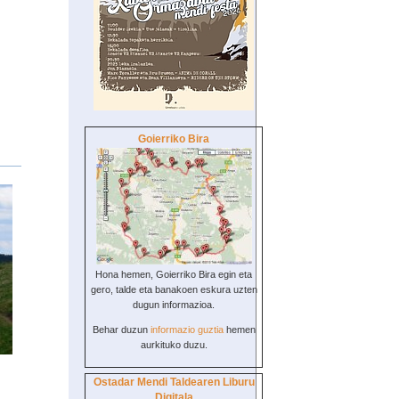
Goierriko Bira
Hona hemen, Goierriko Bira egin eta
gero, talde eta banakoen eskura uzten
dugun informazioa.
Behar duzun
informazio guztia
hemen
aurkituko duzu.
Ostadar Mendi Taldearen Liburu
Digitala