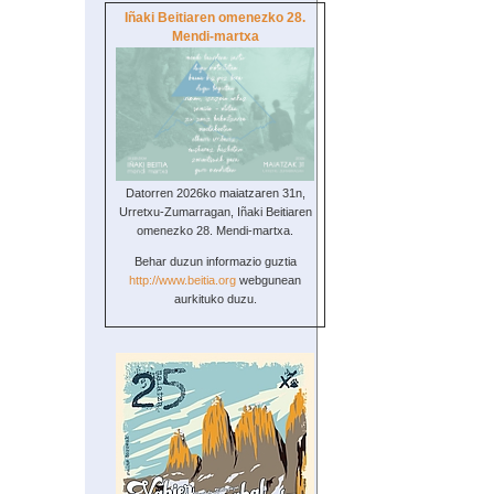
Iñaki Beitiaren omenezko 28.
Mendi-martxa
Datorren 2026ko maiatzaren 31n,
Urretxu-Zumarragan, Iñaki Beitiaren
omenezko 28. Mendi-martxa.
Behar duzun informazio guztia
http://www.beitia.org
webgunean
aurkituko duzu.