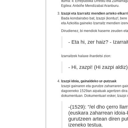
Iturria: II. Errepublika Urretxu eta Zumarra
Egilea: Antxiñe Mendizabal Aranburu.
Izazpi eta Izarraitz mendien arteko elkarr
Bada kondairatxo bat, Izazpi (kontuz!, bere
eta Azkoitia gaineko Izarraitz mendien izen
Dirudienez, bi mendiok haserre zeuden eta,
- Eta hi, zer haiz? - Izarra
Izarraitzek halaxe ihardetsi zion:
- Hi, zazpi! (Hi zazpi aldiz
Izazpi idoia, gainaldeko ur-putzuak
Izazpi gainaren eta gurutze zaharraren gai
dagoeneko 1529an aipatuak agertzen dira 
dokumentuan. Dokumentuari esker, Izazpi 
-(1529): "/el dho çerro ll
(euskara zaharrean idoia-k
gurutzeen artean diren pu
izeneko testua.