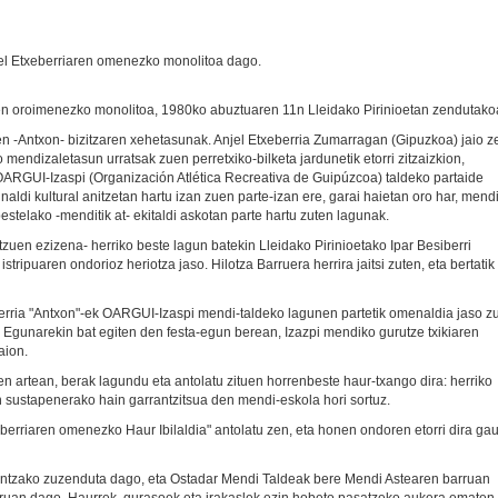
jel Etxeberriaren omenezko monolitoa dago.
en oroimenezko monolitoa, 1980ko abuztuaren 11n Lleidako Pirinioetan zendutako
en -Antxon- bizitzaren xehetasunak. Anjel Etxeberria Zumarragan (Gipuzkoa) jaio z
endizaletasun urratsak zuen perretxiko-bilketa jardunetik etorri zitzaizkion,
 OARGUI-Izaspi (Organización Atlética Recreativa de Guipúzcoa) taldeko partaide
dunaldi kultural anitzetan hartu izan zuen parte-izan ere, garai haietan oro har, mend
estelako -menditik at- ekitaldi askotan parte hartu zuten lagunak.
zuen ezizena- herriko beste lagun batekin Lleidako Pirinioetako Ipar Besiberri
istripuaren ondorioz heriotza jaso. Hilotza Barruera herrira jaitsi zuten, eta bertatik
rria "Antxon"-ek OARGUI-Izaspi mendi-taldeko lagunen partetik omenaldia jaso z
 Egunarekin bat egiten den festa-egun berean, Izazpi mendiko gurutze txikiaren
aion.
artean, berak lagundu eta antolatu zituen horrenbeste haur-txango dira: herriko
sustapenerako hain garrantzitsua den mendi-eskola hori sortuz.
xeberriaren omenezko Haur Ibilaldia" antolatu zen, eta honen ondoren etorri dira gau
rentzako zuzenduta dago, eta Ostadar Mendi Taldeak bere Mendi Astearen barruan