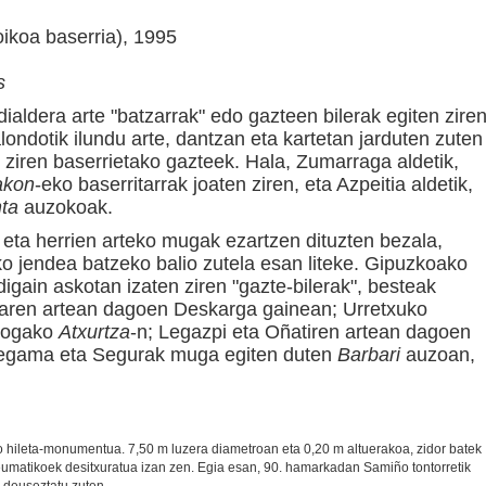
ikoa baserria), 1995
s
aldera arte "batzarrak" edo gazteen bilerak egiten zire
londotik ilundu arte, dantzan eta kartetan jarduten zuten
i ziren baserrietako gazteek. Hala, Zumarraga aldetik,
akon
-eko baserritarrak joaten ziren, eta Azpeitia aldetik,
ta
auzokoak.
ta herrien arteko mugak ezartzen dituzten bezala,
ko jendea batzeko balio zutela esan liteke. Gipuzkoako
igain askotan izaten ziren "gazte-bilerak", besteak
olaren artean dagoen Deskarga gainean; Urretxuko
iogako
Atxurtza
-n; Legazpi eta Oñatiren artean dagoen
Zegama eta Segurak muga egiten duten
Barbari
auzoan,
ko hileta-monumentua. 7,50 m luzera diametroan eta 0,20 m altuerakoa, zidor batek
eumatikoek desitxuratua izan zen. Egia esan, 90. hamarkadan Samiño tontorretik