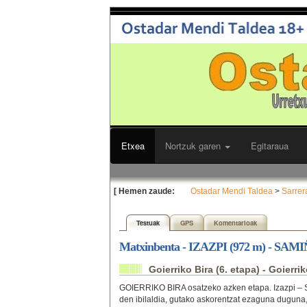
Etxea
Nortzuk garen
Egitaraua
[ Hemen zaude:
Ostadar Mendi Taldea
>
Sarrer
Testuak
GPS
Komentarioak
Matxinbenta - IZAZPI (972 m) - SAMIÑO
Goierriko Bira (6. etapa) - Goierri
GOIERRIKO BIRA osatzeko azken etapa. Izazpi – 
den ibilaldia, gutako askorentzat ezaguna duguna,