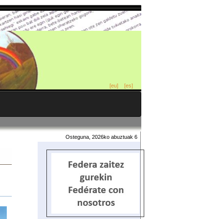
[eu]
[es]
Osteguna, 2026ko abuztuak 6