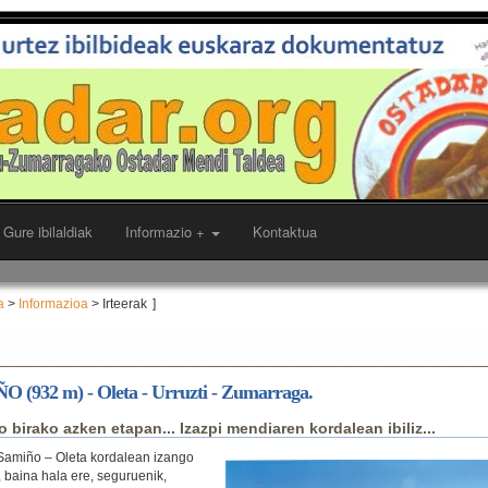
Gure ibilaldiak
Informazio +
Kontaktua
a
>
Informazioa
> Irteerak
]
 (932 m) - Oleta - Urruzti - Zumarraga.
ko birako azken etapan... Izazpi mendiaren kordalean ibiliz...
Samiño – Oleta kordalean izango
 baina hala ere, seguruenik,