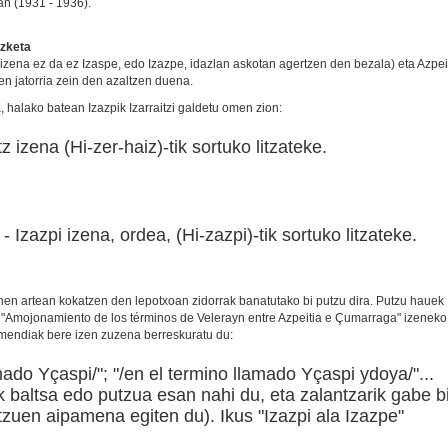
gan (1931 - 1936).
izketa
 izena ez da ez Izaspe, edo Izazpe, idazlan askotan agertzen den bezala) eta Azpei
en jatorria zein den azaltzen duena.
 halako batean Izazpik Izarraitzi galdetu omen zion:
itz izena (Hi-zer-haiz)-tik sortuko litzateke.
) - Izazpi izena, ordea, (Hi-zazpi)-tik sortuko litzateke.
nen artean kokatzen den lepotxoan zidorrak banatutako bi putzu dira. Putzu hauek
"Amojonamiento de los términos de Velerayn entre Azpeitia e Çumarraga" izeneko
mendiak bere izen zuzena berreskuratu du:
amado Yçaspi/"; "/en el termino llamado Yçaspi ydoya/"...
 baltsa edo putzua esan nahi du, eta zalantzarik gabe b
tzuen aipamena egiten du). Ikus "Izazpi ala Izazpe"