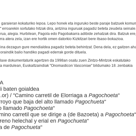
o garaieran kokaturiko lepoa. Lepo honek eta inguruko beste paraje batzuek komu
 erroarekin sortutako hitzak dira, antzina inguruak pagadiz beteta zeudela seinale
rua, alegia. Hurbilean, Pagola edo Pagobakarra adibide zehatzak dira. Batzuk ere
urra atera zela, izan ere hortik omen datorkio Kizkitzari bere itsaso-bokazioa.
jina dezagun gure mendialdea pagadiz beteta behintzat. Dena dela, ez gaitzen aha
raindik balio handiko pagadi ederrak gorde dituela.
alaxe dokumentaturik agertzen da 1998an osatu zuen Zintzo-Mintzok eskatutako
ta mardulean, Euskaltzaindiak "Onomasticon Vasconiae" bildumako 18. zenbakia
TA
i baten goialdea
.or) / "Camino carretil de Elorriaga a
Pagochoeta
"
rroyo que baja del alto llamado
Pagochueta
"
to llamado
Pagochoeta
"
mino carretil que se dirige a (de Bazoeta) a
Pagochoeta
"
reno helechal y erial en
Pagochueta
"
na de
Pagochueta
"