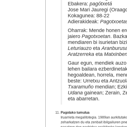
Ebakera:
pagótxetá
Jose Mari Jauregi (Oraago
Kokagunea: 88-22
Adierakideak:
Pagotxoeta
Oharrak: Mende honen erdi
jaiero
Pagotxoetan
. Bazka
mendiaren bi isurietan biz
Leturiauzo
eta
Aranburus
Aratzerreka
eta
Matxinben
Gaur egun, mendiek auzo e
lehen bailara ezberdineta
hegoaldean, horrela, mend
beste: Urretxu eta Antzu
Txaramuño
mendian; Ezk
Udana
gainean; Zerain, 
eta abarretan.
Pagolako tumulua
Iruarrieta megalitotegia. 1989an aurkituta
zeharkatzen du eta zenbait ibilgailuren pn