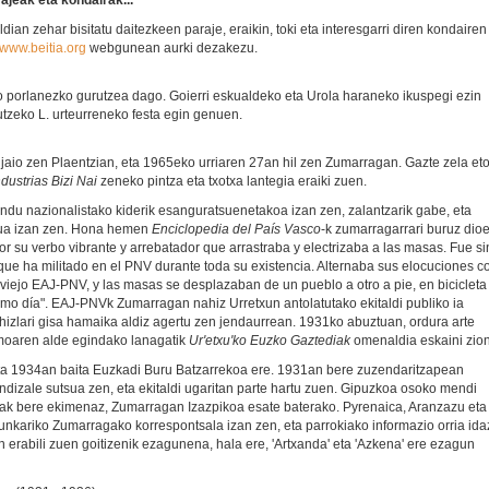
ajeak eta kondairak...
dian zehar bisitatu daitezkeen paraje, eraikin, toki eta interesgarri diren kondairen
//www.beitia.org
webgunean aurki dezakezu.
ko porlanezko gurutzea dago. Goierri eskualdeko eta Urola haraneko ikuspegi ezin
tzeko L. urteurreneko festa egin genuen.
aio zen Plaentzian, eta 1965eko urriaren 27an hil zen Zumarragan. Gazte zela eto
ndustrias Bizi Nai
zeneko pintza eta txotxa lantegia eraiki zuen.
u nazionalistako kiderik esanguratsuenetakoa izan zen, zalantzarik gabe, eta
sua izan zen. Hona hemen
Enciclopedia del País Vasco
-k zumarragarrari buruz dio
r su verbo vibrante y arrebatador que arrastraba y electrizaba a las masas. Fue si
que ha militado en el PNV durante toda su existencia. Alternaba sus elocuciones c
l viejo EAJ-PNV, y las masas se desplazaban de un pueblo a otro a pie, en bicicleta
smo día". EAJ-PNVk Zumarragan nahiz Urretxun antolatutako ekitaldi publiko ia
 hizlari gisa hamaika aldiz agertu zen jendaurrean. 1931ko abuztuan, ordura arte
moaren alde egindako lanagatik
Ur'etxu'ko Euzko Gaztediak
omenaldia eskaini zion
eta 1934an baita Euzkadi Buru Batzarrekoa ere. 1931an bere zuzendaritzapean
dizale sutsua zen, eta ekitaldi ugaritan parte hartu zuen. Gipuzkoa osoko mendi
zoiak bere ekimenaz, Zumarragan Izazpikoa esate baterako. Pyrenaica, Aranzazu eta
egunkariko Zumarragako korrespontsala izan zen, eta parrokiako informazio orria ida
en erabili zuen goitizenik ezagunena, hala ere, 'Artxanda' eta 'Azkena' ere ezagun