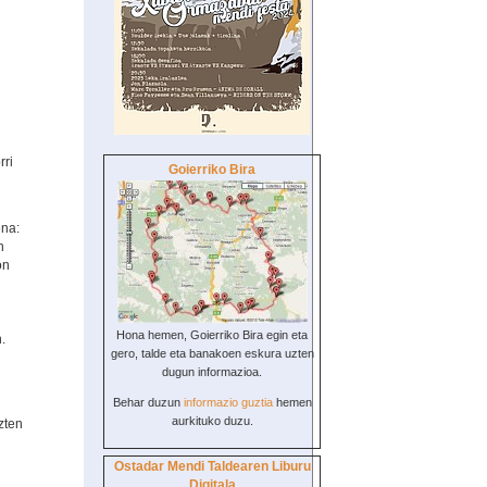
rri
Goierriko Bira
ena:
n
on
Hona hemen, Goierriko Bira egin eta
.
gero, talde eta banakoen eskura uzten
dugun informazioa.
Behar duzun
informazio guztia
hemen
aurkituko duzu.
zten
Ostadar Mendi Taldearen Liburu
Digitala