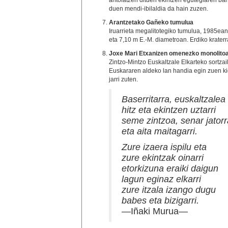
antolatzen dituen ekintzen egutegiaren ba
duen mendi-ibilaldia da hain zuzen.
Arantzetako Gañeko tumulua
Iruarrieta megalitotegiko tumulua, 1985ean
eta 7,10 m E.-M. diametroan. Erdiko krater
Joxe Mari Etxanizen omenezko monolito
Zintzo-Mintzo Euskaltzale Elkarteko sortz
Euskararen aldeko lan handia egin zuen k
jarri zuten.
Baserritarra, euskaltzalea
hitz eta ekintzen uztarri
seme zintzoa, senar jatorr
eta aita maitagarri.
Zure izaera ispilu eta
zure ekintzak oinarri
etorkizuna eraiki daigun
lagun eginaz elkarri
zure itzala izango dugu
babes eta bizigarri.
—Iñaki Murua—