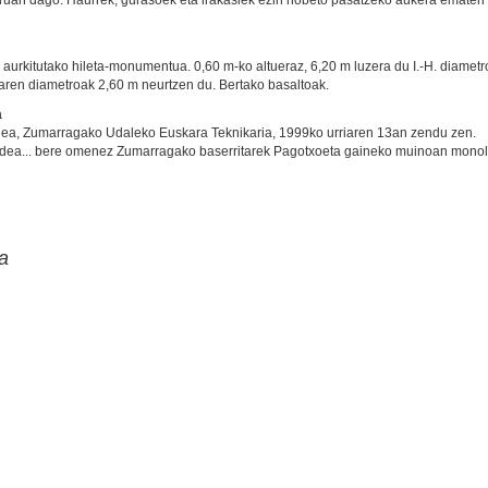
rruan dago. Haurrek, gurasoek eta irakaslek ezin hobeto pasatzeko aukera ematen
 aurkitutako hileta-monumentua. 0,60 m-ko altueraz, 6,20 m luzera du I.-H. diamet
raren diametroak 2,60 m neurtzen du. Bertako basaltoak.
a
ailea, Zumarragako Udaleko Euskara Teknikaria, 1999ko urriaren 13an zendu zen.
idea... bere omenez Zumarragako baserritarek Pagotxoeta gaineko muinoan monol
a