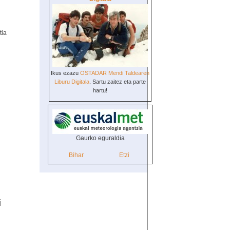
tia
Ikus ezazu
OSTADAR Mendi Taldearen
Liburu Digitala
. Sartu zaitez eta parte
hartu!
Gaurko eguraldia
Bihar
Etzi
i