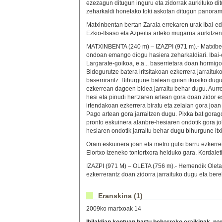
ezezagun ditugun inguru eta zidorrak aurkituko di
zeharkaldi honetako toki askotan ditugun panoram
Matxinbentan bertan Zaraia errekaren urak Ibai-ede
Ezkio-Itsaso eta Azpeitia arteko mugarria aurkitzen
MATXINBENTA (240 m) – IZAZPI (971 m).- Matxibe
ondoan emango diogu hasiera zeharkaldiari. Ibai-
Largarate-goikoa, e.a... baserrietara doan hormigo
Bidegurutze batera iritsitakoan ezkerrera jarraitu
baserrirantz. Bihurgune batean goian ikusiko dug
ezkerrean dagoen bidea jarraitu behar dugu. Aurre
hesi eta pinudi hertzaren artean gora doan zidor e
irtendakoan ezkerrera biratu eta zelaian gora joan
Pago artean gora jarraitzen dugu. Pixka bat gorag
pronto eskuinera alanbre-hesiaren ondotik gora jok
hesiaren ondotik jarraitu behar dugu bihurgune itxi
Orain eskuinera joan eta metro gutxi barru ezkerr
Elortxo izeneko tontortxora helduko gara. Kordaleti
IZAZPI (971 M) – OLETA (756 m).- Hemendik Oletarai
ezkerrerantz doan zidorra jarraituko dugu eta bere
Eranskina (1)
2009ko martxoak 14