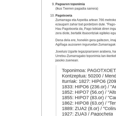
Pagoaren toponimia
(Ikus Txerren pagadia sarrera)
Pagotxoeta
Zumarraga eta Azpeitia artean 766 metrok
ezaugarri zahar bat gordetzen dute. "Pago-"
Hau Pagotxoeta da, Pago txikiak diren ingu
zera diote, bertatik itsasontziak egiteko eg
Dena dela ere, honekin gera gaitezen, ima
Agiñaga auzoaren inguruetan Zumarragak o
Joxeluis Ugarte legazpiarraren arabera, h
Urretxu-Zumarragako toponimia lan-ikerke
jasoko zuenean.
Toponimoa: PAGOTXOE
Kontzeptua: 50200 / Mend
Iturriak: 1827: HIPO6 (209
1833: HIPO6 (236.or) / "A
1852: HIPO7 (56.or) / "Al
1855: HIPO7 (83.or) / "Ca
1862: HIPO8 (63.or) / "Ter
1889: ZUA2 (8.or) / "Coli
1927: ZUA3 /
Pagocheta