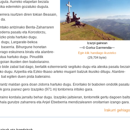
tugula. Aurreko etapetan bezala
ika ederrekin gozatuko dugula.
rrera isurtzen diren tokian Beasain,
 da.
ntako antzinako Benta-Zaharraren
ederra pasatu eta Korostorzu,
izko pista hartuko dugu.
ko dugu, Largarate-bekoa
Izazpi gainean
u baserria. Bihurgune honetan
—© Gorka Garmendia—
rago eskuinera biratu eta alanbre-
Egin klik handiago ikusteko
stua hartuko dugu. Pinuditik
(29,704 byte)
 goian ikusten den txabolaraino.
o bide zabal bat dago, bertatik ezkerrerantz segituko dugu eta atexka pasatu bezai
o dugu. Azpeitia eta Ezkio-Itsaso arteko mugarri batzuk ikusiko ditugu. Alanbre-
 bat egiten duen pista bateraino.
erantz maldan gora doan zidorra hartuko dugu. Eroritako bi txabolen ondotik pasatu
k gora joanez gero Izazpiko (971 m) tontorrera iritsiko gara.
no kordala jarraitu behar dugu. Izazpiko jaitsieran, tontorretik gertu dagoen balt
hala gurutze zaharrera eta Anjel Etxeberria mendizalearen oroitarrian izango gara. 
Irakurri gehiago