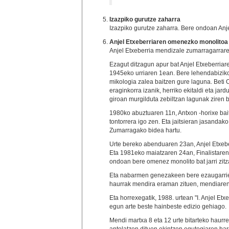
Izazpiko gurutze zaharra
Izazpiko gurutze zaharra. Bere ondoan An
Anjel Etxeberriaren omenezko monolitoa
Anjel Etxeberria mendizale zumarragarrar
Ezagut ditzagun apur bat Anjel Etxeberriar
1945eko urriaren 1ean. Bere lehendabiziko m
mikologia zalea baitzen gure laguna. Beti
eraginkorra izanik, herriko ekitaldi eta jar
giroan murgilduta zebiltzan lagunak ziren b
1980ko abuztuaren 11n, Antxon -horixe bait
tontorrera igo zen. Eta jaitsieran jasandako 
Zumarragako bidea hartu.
Urte bereko abenduaren 23an, Anjel Etxebe
Eta 1981eko maiatzaren 24an, Finalistaren
ondoan bere omenez monolito bat jarri zitz
Eta nabarmen genezakeen bere ezaugarrien 
haurrak mendira eraman zituen, mendiaren 
Eta horrexegatik, 1988. urtean "I. Anjel Et
egun arte beste hainbeste edizio gehiago.
Mendi martxa 8 eta 12 urte bitarteko haur