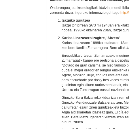
Ibilaldian kontuan hartu beharreko eraikinak, par
Ondorengoa, eta kronologikoki idatzia, mendi-ibilal
zerrenda duzu. Inguruko informazio gehiago
http:
Izazpiko gurutzea
Izazpi tontorrean (973 m) 1948an eraikita
hobea. 1998ko ekainaren 28an, Izazpi guru
Karlos Linazasoro Izagirre, 'Altzeta'
Karlos Linazasoro 1899ko ekainaren 18an j
zen bere familia Zumarragara. Bere aitak
I
Errepublika urteetan Zumarragako mugimend
Zumarragatik kanpo ere pertsonaia ospet
"Dotado de gran carisma, se hizo famoso po
duda el mejor orador en lengua euskerika 
Agirre, Monzon, Irujo, con los estelares de
para escucharle por dos y tres veces el mi
guztietan egin zituen aurkezpen lanak, eta
Urretxu eta Zumarragan euskal nazionalis
Gipuzko Buru Batzarreko kidea izan zen, 
Gipuzko Mendigoizale Batza eratu zen. Men
gailurretan ezarri ziren gurutzeak eta bu
Argia aldizkarietan idazteaz gain, El día 
zuen. Bere idatzi ugarietan 'Altzeta' izan z
bihurtu zituen.