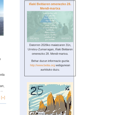
Iñaki Beitiaren omenezko 28.
Mendi-martxa
Datorren 2026ko maiatzaren 31n,
Urretxu-Zumarragan, Iñaki Beitiaren
omenezko 28. Mendi-martxa.
n
Behar duzun informazio guztia
http://www.beitia.org
webgunean
aurkituko duzu.
 eta
san,
...
 [+]