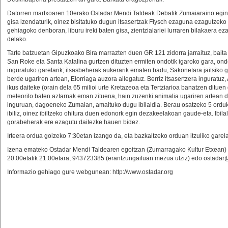
Datorren martxoaren 10erako Ostadar Mendi Taldeak Debatik Zumaiaraino eging
gisa izendaturik, oinez bisitatuko dugun itsasertzak Flysch ezaguna ezagutzeko
gehiagoko denboran, liburu ireki baten gisa, zientzialariei lurraren bilakaera
delako.
Tarte batzuetan Gipuzkoako Bira marrazten duen GR 121 zidorra jarraituz, bait
San Roke eta Santa Katalina gurtzen dituzten ermiten ondotik igaroko gara, on
inguratuko garelarik; itsasbeherak aukerarik ematen badu, Sakonetara jaitsiko g
berde ugariren artean, Elorriaga auzora ailegatuz. Berriz itsasertzera inguratuz
ikus daiteke (orain dela 65 milioi urte Kretazeoa eta Tertziarioa banatzen dituen
meteorito baten aztarnak eman zituena, hain zuzenki animalia ugariren artean 
inguruan, dagoeneko Zumaian, amaituko dugu ibilaldia. Berau osatzeko 5 orduko
ibiliz, oinez ibiltzeko ohitura duen edonork egin dezakeelakoan gaude-eta. Ibil
gorabeherak ere ezagutu daitezke hauen bidez.
Irteera ordua goizeko 7:30etan izango da, eta bazkaltzeko orduan itzuliko gare
Izena emateko Ostadar Mendi Taldearen egoitzan (Zumarragako Kultur Etxean) e
20:00etatik 21:00etara, 943723385 (erantzungailuan mezua utziz) edo ostadar@
Informazio gehiago gure webgunean: http://www.ostadar.org