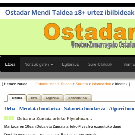
Etxea
Nortzuk garen
Egitaraua
Gure ibilaldiak
Informa
[ Hemen zaude:
Ostadar Mendi Taldea
>
Sarrera
>
Informazioa
> Irteerak
]
Testuak
GPS
Argazkiak
Komentarioak
Deba - Mendata hondartza - Sakoneta hondartza - Algorri hon
Deba eta Zumaia arteko Flyschean...
Martxoaren 10ean Deba eta Zumaia arteko Flysch-a ezagutuko dugu
Deskribapena prestatzen ari gara. Barkatu eragozpenak.