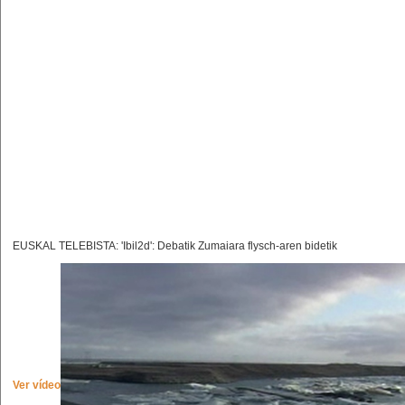
EUSKAL TELEBISTA: 'Ibil2d': Debatik Zumaiara flysch-aren bidetik
Ver vídeo