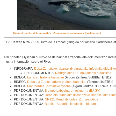
Cultural.es-eko dokumentalak - Zumaiako itsas-labarrak (gaztelaniaz)
LA2: 'Haitzen hitza' - 'El susurro de las rocas' (Dirigida por Alberto Gorritiberea 
Atal honetan Flyschari buruzko beste hainbat erreportai eta dokumentazio interes
mucha información sobre el Flysch:
INFOGRAFIA:
Deba-Zumaiako labarrak (Naturgaiako infografia didaktiko
PDF DOKUMENTUA:
Naturgaiako PDF dokumentu didaktikoa
BIDEOA:
Lurraren historia harrietan
(Algorri Zentroa, Sut&Blai, ETB1)
BIDEOA:
Deba eta Zumaia arteko biotopo babestua
(Teknopolis,ETB1)
BIDEOA:
Plan berdea, Zumaiako flyscha
(Algorri Zentroa, 30.27min. aur
PDF DOKUMENTUA:
Biotopo babestuaren eskuorria (EJ-GV)
PDF DOKUMENTUA:
Deba eta Zumaiako itsasertzeko Babestutako Biot
PDF DOKUMENTUA:
GR121 Mendi ibilbidea: Zumaia-Deba
PDF DOKUMENTUA:
Baleike: Algorriko iknofosilen bilduma