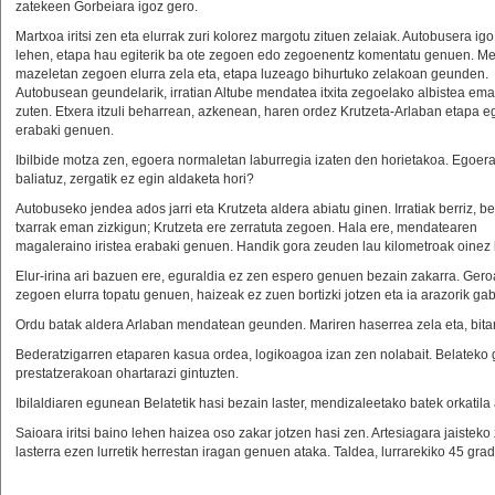
zatekeen Gorbeiara igoz gero.
Martxoa iritsi zen eta elurrak zuri kolorez margotu zituen zelaiak. Autobusera ig
lehen, etapa hau egiterik ba ote zegoen edo zegoenentz komentatu genuen. M
mazeletan zegoen elurra zela eta, etapa luzeago bihurtuko zelakoan geunden.
Autobusean geundelarik, irratian Altube mendatea itxita zegoelako albistea em
zuten. Etxera itzuli beharrean, azkenean, haren ordez Krutzeta-Arlaban etapa e
erabaki genuen.
Ibilbide motza zen, egoera normaletan laburregia izaten den horietakoa. Egoer
baliatuz, zergatik ez egin aldaketa hori?
Autobuseko jendea ados jarri eta Krutzeta aldera abiatu ginen. Irratiak berriz, be
txarrak eman zizkigun; Krutzeta ere zerratuta zegoen. Hala ere, mendatearen
magaleraino iristea erabaki genuen. Handik gora zeuden lau kilometroak oinez 
Elur-irina ari bazuen ere, eguraldia ez zen espero genuen bezain zakarra. Ge
zegoen elurra topatu genuen, haizeak ez zuen bortizki jotzen eta ia arazorik g
Ordu batak aldera Arlaban mendatean geunden. Mariren haserrea zela eta, bita
Bederatzigarren etaparen kasua ordea, logikoagoa izan zen nolabait. Belateko ga
prestatzerakoan ohartarazi gintuzten.
Ibilaldiaren egunean Belatetik hasi bezain laster, mendizaleetako batek orkatila
Saioara iritsi baino lehen haizea oso zakar jotzen hasi zen. Artesiagara jaisteko
lasterra ezen lurretik herrestan iragan genuen ataka. Taldea, lurrarekiko 45 gra