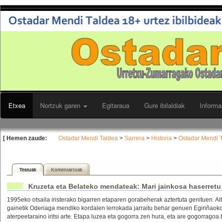
Etxea
Nortzuk garen
Egitaraua
Gure ibilaldiak
Informa
[ Hemen zaude:
Ostadar Mendi Taldea
>
Sarrera
>
Historia
>
Ostadar Mendi T
Testuak
Komentarioak
Kruzeta eta Belateko mendateak: Mari jainkosa haserretu
1995eko otsaila iristerako bigarren etaparen gorabeherak aztertuta genituen. A
gainetik Oderiaga mendiko kordalen lerrokada jarraitu behar genuen Egiriñaok
aterpeetaraino iritsi arte. Etapa luzea eta gogorra zen hura, eta are gogorragoa 