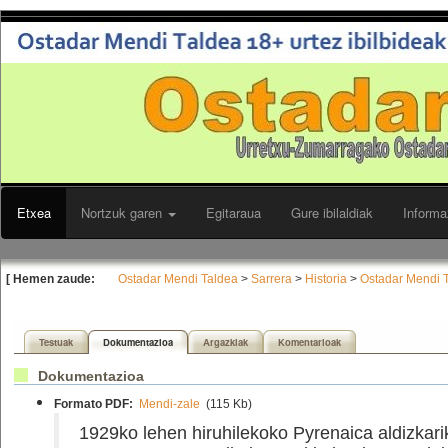
Etxea
Nortzuk garen
Egitaraua
Gure ibilaldiak
Informa
[ Hemen zaude:
Ostadar Mendi Taldea
>
Sarrera
>
Historia
>
Ostadar Mendi T
Testuak
Dokumentazioa
Argazkiak
Komentarioak
Dokumentazioa
Formato PDF:
Mendi-zale
(115 Kb)
1929ko lehen hiruhilekoko Pyrenaica aldizkari