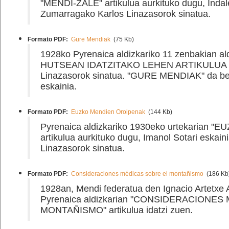
"MENDI-ZALE" artikulua aurkituko dugu, Indal
Zumarragako Karlos Linazasorok sinatua.
Formato PDF:
Gure Mendiak
(75 Kb)
1928ko Pyrenaica aldizkariko 11 zenbakian a
HUTSEAN IDATZITAKO LEHEN ARTIKULUA aur
Linazasorok sinatua. "GURE MENDIAK" da ber
eskainia.
Formato PDF:
Euzko Mendien Oroipenak
(144 Kb)
Pyrenaica aldizkariko 1930eko urtekarian
artikulua aurkituko dugu, Imanol Sotari eskai
Linazasorok sinatua.
Formato PDF:
Consideraciones médicas sobre el montañismo
(186 Kb
1928an, Mendi federatua den Ignacio Artetx
Pyrenaica aldizkarian "CONSIDERACIONE
MONTAÑISMO" artikulua idatzi zuen.